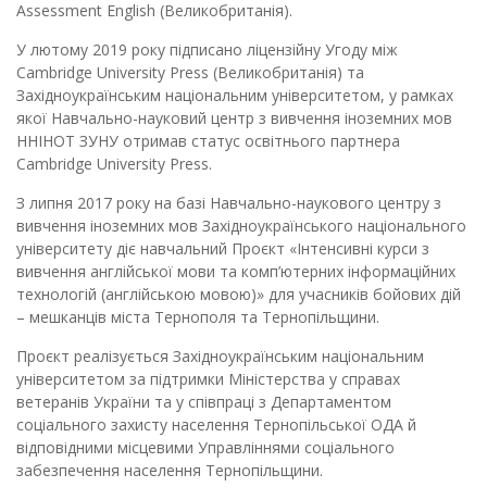
Assessment English (Великобританія).
У лютому 2019 року підписано ліцензійну Угоду між
Cambridge University Press (Великобританія) та
Західноукраїнським національним університетом, у рамках
якої Навчально-науковий центр з вивчення іноземних мов
ННІНОТ ЗУНУ отримав статус освітнього партнера
Cambridge University Press.
З липня 2017 року на базі Навчально-наукового центру з
вивчення іноземних мов Західноукраїнського національного
університету діє навчальний Проєкт «Інтенсивні курси з
вивчення англійської мови та комп’ютерних інформаційних
технологій (англійською мовою)» для учасників бойових дій
– мешканців міста Тернополя та Тернопільщини.
Проєкт реалізується Західноукраїнським національним
університетом за підтримки Міністерства у справах
ветеранів України та у співпраці з Департаментом
соціального захисту населення Тернопільської ОДА й
відповідними місцевими Управліннями соціального
забезпечення населення Тернопільщини.