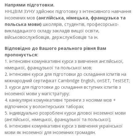
Напрями підготовки.
ННЦВІМ ЗУНУ здійснює підготовку з інтенсивного навчання
іноземних мов
(англійська, німецька, французька та
польська мови)
школярів, студентів, професорсько-
викладацького складу закладів вищої освіти,
військовослужбовців, держслужбовців та ін.
Відповідно до Вашого реального рівня Вам
пропонується:
1. інтенсивні комунікативні курси з вивчення англійської,
німецької, французької та польської мов;
2. інтенсивні курси для підготовки до складання іспитів на
міжнародний сертифікат Cambridge English, onSET, TestSET;
3. курси для підготовки до складання вступних іспитів з
іноземної мови у магістратуру;
4. канікулярні комунікативні тренінги з носіями мов +
відпочинок у волонтерських таборах;
5. індивідуально розроблені курси ділової іноземної мови
(англійської, німецької, французької та польської);
6. інтенсивні комунікативні курси з вивчення української
мови як іноземної для іноземних громадян.