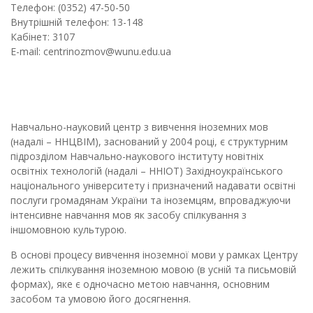
Телефон: (0352) 47-50-50
Внутрішній телефон: 13-148
Кабінет: 3107
E-mail: centrinozmov@wunu.edu.ua
Навчально-науковий центр з вивчення іноземних мов
(надалі – ННЦВІМ), заснований у 2004 році, є структурним
підрозділом Навчально-наукового інституту новітніх
освітніх технологій (надалі – ННІОТ) Західноукраїнського
національного університету і призначений надавати освітні
послуги громадянам України та іноземцям, впроваджуючи
інтенсивне навчання мов як засобу спілкування з
іншомовною культурою.
В основі процесу вивчення іноземної мови у рамках Центру
лежить спілкування іноземною мовою (в усній та письмовій
формах), яке є одночасно метою навчання, основним
засобом та умовою його досягнення.