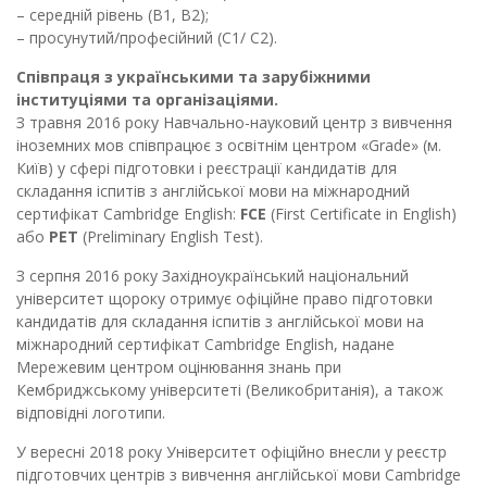
– середній рівень (В1, В2);
– просунутий/професійний (С1/ С2).
Співпраця з українськими та зарубіжними
інституціями та організаціями.
З травня 2016 року Навчально-науковий центр з вивчення
іноземних мов співпрацює з освітнім центром «Grade» (м.
Київ) у сфері підготовки і реєстрації кандидатів для
складання іспитів з англійської мови на міжнародний
сертифікат Cambridge English:
FCE
(First Certificate in English)
або
PET
(Preliminary English Test).
З серпня 2016 року Західноукраїнський національний
університет щороку отримує офіційне право підготовки
кандидатів для складання іспитів з англійської мови на
міжнародний сертифікат Cambridge English, надане
Мережевим центром оцінювання знань при
Кембриджському університеті (Великобританія), а також
відповідні логотипи.
У вересні 2018 року Університет офіційно внесли у реєстр
підготовчих центрів з вивчення англійської мови Cambridge