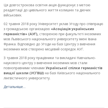
Ця довгострокова освітня акція функціонує з метою
реадаптації до цивільного життя колишніх та діючих
військових.
02 травня 2018 року Університет уклав Угоду про співпрацю
з громадською організацією
«Асоціація українських
германістів» (АУГ),
створеною при факультеті іноземних
мов Львівського національного університету імені Івана
Франка. Відповідно до Угоди на базі Центру з вивчення
іноземних мов створено місцевий осередок АУГ.
З травня 2018 року працівники та викладачі Навчально-
наукового центру з вивчення іноземних мов стали
повноправними членами
Української спілки германістів
вищої школи (УСГВШ)
на базі Київського національного
лінгвістичного університету.
Детальніше…