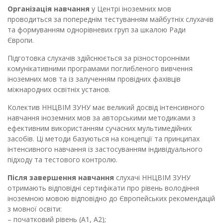
Організація навчання
у Центрі іноземних мов
проводиться за попереднім тестуванням майбутніх слухачів
та формуванням однорівневих груп за шкалою Ради
Європи.
Підготовка слухачів здійснюється за різносторонніми
комунікативними програмами поглибленого вивчення
іноземних мов та із залученням провідних фахівців
міжнародних освітніх установ.
Колектив ННЦВІМ ЗУНУ має великий досвід інтенсивного
навчання іноземних мов за авторськими методиками з
ефективним використанням сучасних мультимедійних
засобів. Ці методи базуються на концепції та принципах
інтенсивного навчання із застосуванням індивідуального
підходу та тестового контролю.
Після завершення навчання
слухачі ННЦВІМ ЗУНУ
отримають відповідні сертифікати про рівень володіння
іноземною мовою відповідно до Європейських рекомендацій
з мовної освіти:
– початковий рівень (А1, А2);