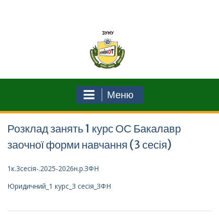
Перейти
до
вмісту
Меню
Розклад занять 1 курс ОС Бакалавр
заочної форми навчання (3 сесія)
1к.3сесія-.2025-2026н.р.ЗФН
Юридичний_1 курс_3 сесія_ЗФН